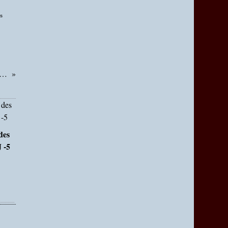
s
ge à Saint Paul les Trois Châteaux ce samedi
des
 -5