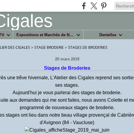
Fil
Expositions et Marchés de Noël
Dentelles
ELIER DES CIGALES
>
STAGE BRODERIE
>
STAGES DE BRODERIES
20 mars 2019
Stages de Broderies
ès une trêve hivernale, L'Atelier des Cigales reprend ses sortie
ses stages.
Aujourd'hui je vous parlerai des stages de broderie.
uite aux demandes qui me sont faites, nous avons Colette et m
programmé de nouveaux stages de broderie.
es stages ont lieu dans notre beau village provençal de Cabrièr
d'Avignon (84 - Vaucluse)