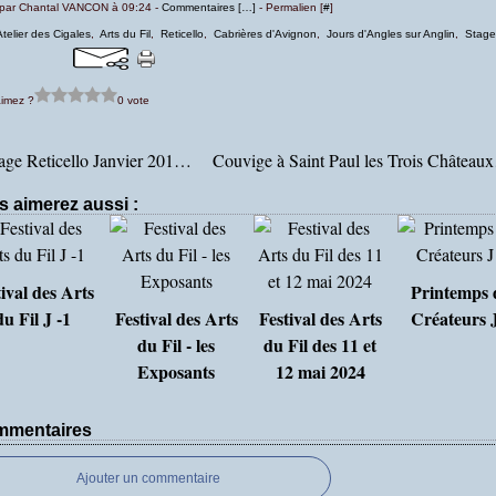
 par Chantal VANCON à 09:24 -
Commentaires [
…
]
- Permalien [
#
]
Atelier des Cigales
,
Arts du Fil
,
Reticello
,
Cabrières d'Avignon
,
Jours d'Angles sur Anglin
,
Stage
imez ?
0 vote
Stage Reticello Janvier 2019: Jour 3
Couvi
s aimerez aussi :
ival des Arts
Printemps 
du Fil J -1
Festival des Arts
Festival des Arts
Créateurs J
du Fil - les
du Fil des 11 et
Exposants
12 mai 2024
mentaires
Ajouter un commentaire