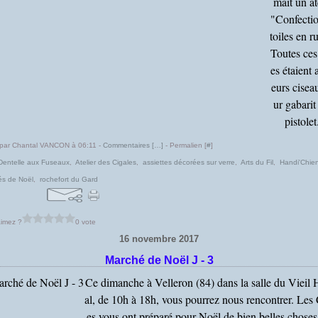
mait un at
"Confectio
toiles en 
Toutes ce
es étaient 
eurs ciseau
ur gabarit 
pistolet.
 par Chantal VANCON à 06:11 -
Commentaires [
…
]
- Permalien [
#
]
Dentelle aux Fuseaux
,
Atelier des Cigales
,
assiettes décorées sur verre
,
Arts du Fil
,
Handi'Chie
és de Noël
,
rochefort du Gard
imez ?
0 vote
16 novembre 2017
Marché de Noël J - 3
Ce dimanche à Velleron (84) dans la salle du Vieil 
al, de 10h à 18h, vous pourrez nous rencontrer. Les 
es vous ont préparé pour Noël de bien belles chose