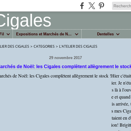
Fil
Expositions et Marchés de Noël
Dentelles
ELIER DES CIGALES
>
CATEGORIES
>
L'ATELIER DES CIGALES
29 novembre 2017
archés de Noël: les Cigales complètent allègrement le stock
Hier c'étai
ier. Je n'ét
s là à l'ou
e et quand 
is arrivée,
s mes Ciga
taient en é
ion! Brigit