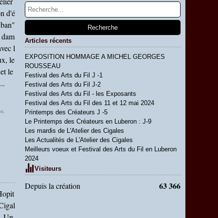
elier
n d'é
ruban"
s dam
Articles récents
avec l
EXPOSITION HOMMAGE A MICHEL GEORGES
x, le
ROUSSEAU
et le
Festival des Arts du Fil J -1
..
Festival des Arts du Fil J-2
Festival des Arts du Fil - les Exposants
Festival des Arts du Fil des 11 et 12 mai 2024
ns
,
Printemps des Créateurs J -5
Le Printemps des Créateurs en Luberon : J-9
Les mardis de L'Atelier des Cigales
Les Actualités de L'Atelier des Cigales
Meilleurs voeux et Festival des Arts du Fil en Luberon
2024
Visiteurs
63 366
Depuis la création
Hopit
Cigal
s. Un