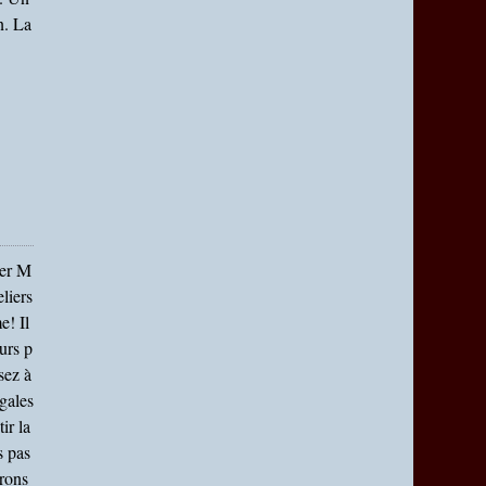
n. La
ier M
liers
e! Il
urs p
sez à
gales
ir la
s pas
rons