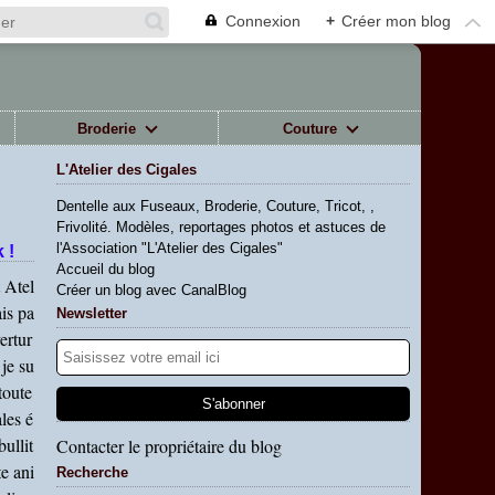
Connexion
+
Créer mon blog
Broderie
Couture
L'Atelier des Cigales
Dentelle aux Fuseaux, Broderie, Couture, Tricot, ,
Frivolité. Modèles, reportages photos et astuces de
l'Association "L'Atelier des Cigales"
 !
Accueil du blog
t Atel
Créer un blog avec CanalBlog
ais pa
Newsletter
vertur
je su
 toute
les é
bullit
Contacter le propriétaire du blog
te ani
Recherche