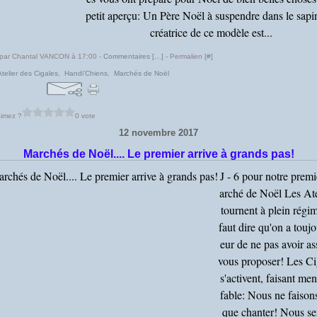
petit aperçu: Un Père Noël à suspendre dans le sapi
créatrice de ce modèle est...
 par Chantal VANCON à 17:00 -
Commentaires [
…
]
- Permalien [
#
]
Atelier des Cigales
,
Handi'Chiens
,
Marchés de Noël
imez ?
0 vote
12 novembre 2017
Marchés de Noël.... Le premier arrive à grands pas!
J - 6 pour notre prem
arché de Noël Les Ate
tournent à plein régim
faut dire qu'on a toujo
eur de ne pas avoir as
vous proposer! Les Ci
s'activent, faisant ment
fable: Nous ne faison
que chanter! Nous se