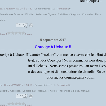
ore quelques...
 par Chantal VANCON à 07:52 -
Commentaires [
…
]
- Permalien [
#
]
Dentelle aux Fuseaux
,
Frivolité
,
Atelier des Cigales
,
Cabrières d'Avignon
,
Coustellet
,
Forum
ations
imez ?
0 vote
5 septembre 2017
Couvige à Uchaux !!
L'année "scolaire" commence et avec elle le début d
tivités et des Couviges! Nous commencerons donc p
lui d'Uchaux! Nous serons présentes : au menu Expo
n des ouvrages et démonstrations de dentelle! En ce 
oncerne les commerçants vous...
 par Chantal VANCON à 10:10 -
Commentaires [
…
]
- Permalien [
#
]
fuseaux
,
Couviges
,
Dentelle aux Fuseaux
,
Frivolité
,
Atelier des Cigales
,
Uchaux
imez ?
0 vote