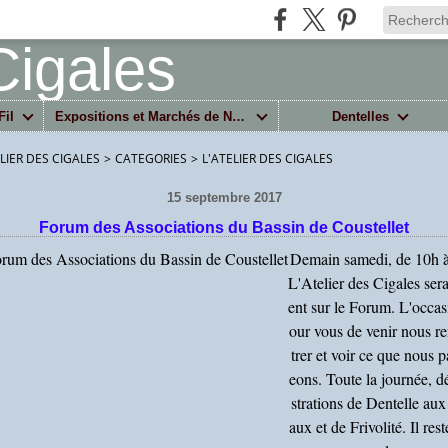
Fil
Expositions et Marchés de Noël
Dentelles
ELIER DES CIGALES
>
CATEGORIES
>
L'ATELIER DES CIGALES
15 septembre 2017
Forum des Associations du Bassin de Coustellet
Demain samedi, de 10h 
L'Atelier des Cigales ser
ent sur le Forum. L'occas
our vous de venir nous r
trer et voir ce que nous p
eons. Toute la journée, 
strations de Dentelle aux
aux et de Frivolité. Il res