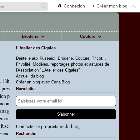
Connexion
+
Créer mon blog
Broderie
Couture
L'Atelier des Cigales
Dentelle aux Fuseaux, Broderie, Couture, Tricot, ,
Frivolité. Modèles, reportages photos et astuces de
l'Association "L'Atelier des Cigales"
Accueil du blog
à 18h
Créer un blog avec CanalBlog
a prés
Newsletter
ion p
encon
artag
démon
 fuse
Contacter le propriétaire du blog
te enc
Recherche