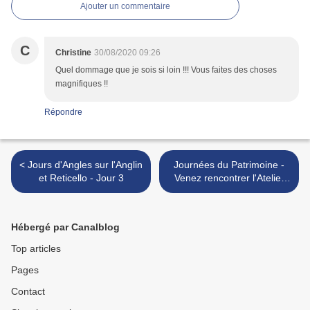
Ajouter un commentaire
C
Christine
30/08/2020 09:26
Quel dommage que je sois si loin !!! Vous faites des choses
magnifiques !!
Répondre
< Jours d'Angles sur l'Anglin
Journées du Patrimoine -
et Reticello - Jour 3
Venez rencontrer l'Atelier
des Cigales >
Hébergé par Canalblog
Top articles
Pages
Contact