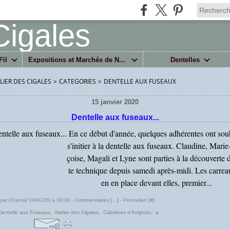
Fil
Expositions et Marchés de Noël
Dentelles
ELIER DES CIGALES
>
CATEGORIES
>
DENTELLE AUX FUSEAUX
15 janvier 2020
Dentelle aux fuseaux...
En ce début d'année, quelques adhérentes ont sou
s'initier à la dentelle aux fuseaux. Claudine, Marie
çoise, Magali et Lyne sont parties à la découverte 
te technique depuis samedi après-midi. Les carrea
en en place devant elles, premier...
 par Chantal VANCON à 09:39 -
Commentaires [
…
]
- Permalien [
#
]
Dentelle aux Fuseaux
,
Atelier des Cigales
,
Cabrières d'Avignon
,
a