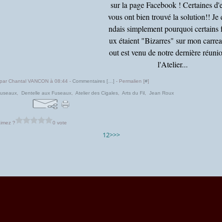
sur la page Facebook ! Certaines d'
vous ont bien trouvé la solution!! Je
ndais simplement pourquoi certains 
ux étaient "Bizarres" sur mon carre
out est venu de notre dernière réuni
l'Atelier...
 par Chantal VANCON à 08:44 -
Commentaires [
…
]
- Permalien [
#
]
fuseaux
,
Dentelle aux Fuseaux
,
Atelier des Cigales
,
Arts du Fil
,
Jean Roux
imez ?
0 vote
1
2
>
>>
tail Canalblog
Top articles
Contact
Signaler un abus
C.G.U.
Cookies et don