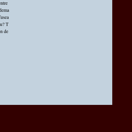
entre
 dema
fusea
au? T
on de
nées personnelles
Préférences cookies