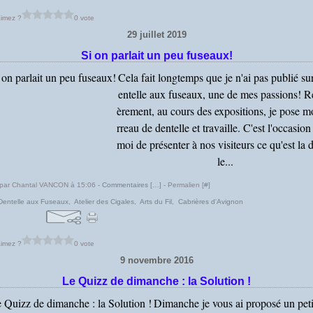
imez ?
0 vote
29 juillet 2019
Si on parlait un peu fuseaux!
Cela fait longtemps que je n'ai pas publié sur
entelle aux fuseaux, une de mes passions! R
èrement, au cours des expositions, je pose m
rreau de dentelle et travaille. C'est l'occasio
moi de présenter à nos visiteurs ce qu'est la 
le...
 par Chantal VANCON à 15:06 -
Commentaires [
…
]
- Permalien [
#
]
Dentelle aux Fuseaux
,
Atelier des Cigales
,
Arts du Fil
,
Cabrières d'Avignon
imez ?
0 vote
9 novembre 2016
Le Quizz de dimanche : la Solution !
Dimanche je vous ai proposé un peti