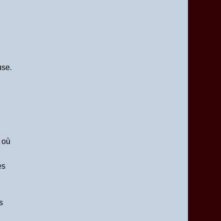
use.
 où
es
s