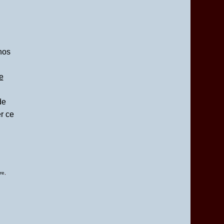
nos
e
de
er ce
re
,