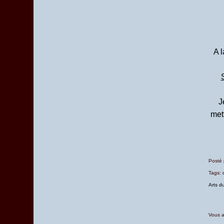
A 
J
mett
Posté
Tags:
Arts du
Vous a