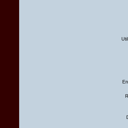
Mars
(7)
Uti
En
R