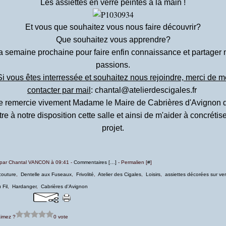
Les assiettes en verre peintes à la main !
Et vous que souhaitez vous nous faire découvrir?
Que souhaitez vous apprendre?
la semaine prochaine pour faire enfin connaissance et partager 
passions.
Si vous êtes interressée et souhaitez nous rejoindre, merci de m
contacter par mail
: chantal@atelierdescigales.fr
e remercie vivement Madame le Maire de Cabrières d'Avignon 
re à notre disposition cette salle et ainsi de m'aider à concrétis
projet.
 par Chantal VANCON à 09:41 -
Commentaires [
…
]
- Permalien [
#
]
couture
,
Dentelle aux Fuseaux
,
Frivolité
,
Atelier des Cigales
,
Loisirs
,
assiettes décorées sur ver
 Fil
,
Hardanger
,
Cabrières d'Avignon
imez ?
0 vote