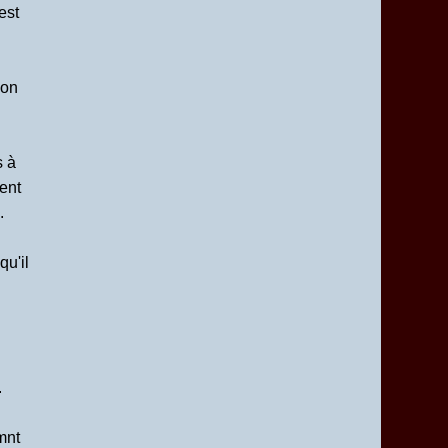
est
ion
s à
ent
.
qu'il
.
mnt