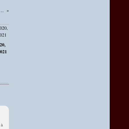
pproche : L'Atelier des Cigales prépare aussi sa rentrée!
20,
2021
 à