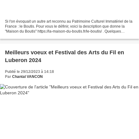
Si l'on évoquait un autre art reconnu au Patrimoine Culturel Immatériel de la
France : le Boutis. Pour vous le définir, voici la description que donne la
"Maison du Boutis" https://la-maison-du-boutis.fr/le-boutis/ . Quelques
adhérentes devaient exposer...
Meilleurs voeux et Festival des Arts du Fil en
Luberon 2024
Publié le 29/12/2023 à 14:18
Par
Chantal VANCON