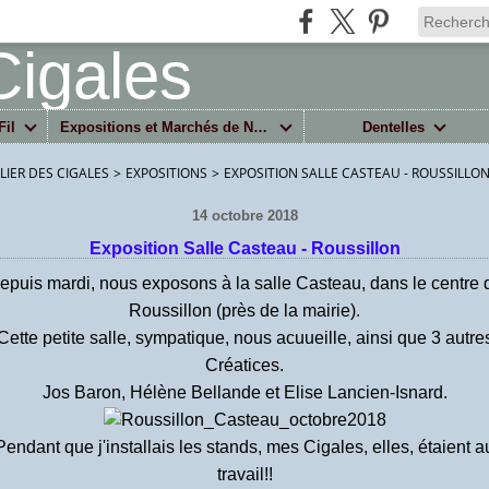
Fil
Expositions et Marchés de Noël
Dentelles
ELIER DES CIGALES
>
EXPOSITIONS
>
EXPOSITION SALLE CASTEAU - ROUSSILLO
14 octobre 2018
Exposition Salle Casteau - Roussillon
epuis mardi, nous exposons à la salle Casteau, dans le centre 
Roussillon (près de la mairie).
Cette petite salle, sympatique, nous acuueille, ainsi que 3 autre
Créatices.
Jos Baron, Hélène Bellande et Elise Lancien-Isnard.
Pendant que j'installais les stands, mes Cigales, elles, étaient a
travail!!