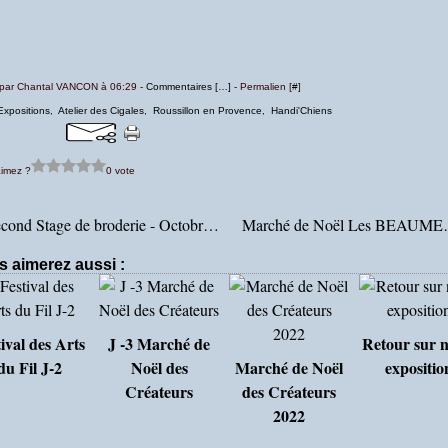
 par Chantal VANCON à 06:29 -
Commentaires [
…
]
- Permalien [
#
]
Expositions
,
Atelier des Cigales
,
Roussillon en Provence
,
Handi'Chiens
imez ?
0 vote
Second Stage de broderie - Octobre 2018
Marché de
s aimerez aussi :
ival des Arts
J -3 Marché de
Retour sur n
du Fil J-2
Noël des
Marché de Noël
expositio
Créateurs
des Créateurs
2022