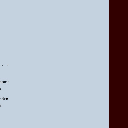
 Noël Les BEAUMETTES
otre
n