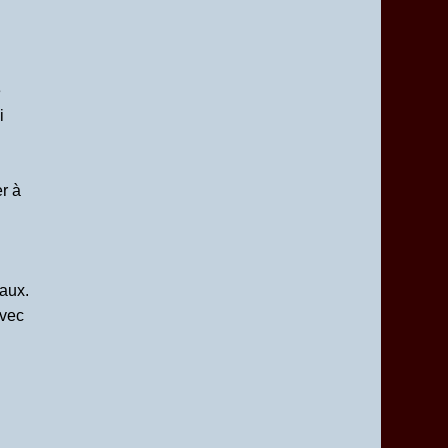
e
i
er à
eaux.
avec