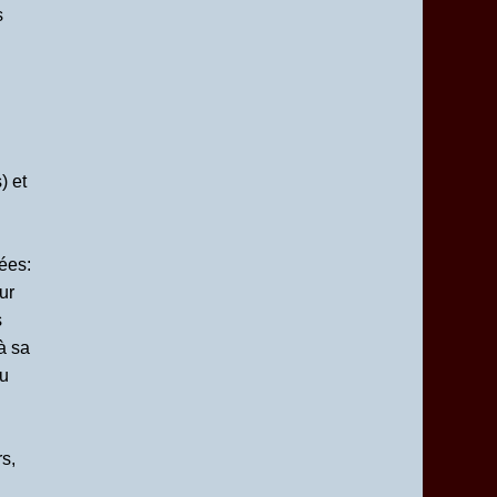
s
) et
ées:
ur
s
à sa
au
s,