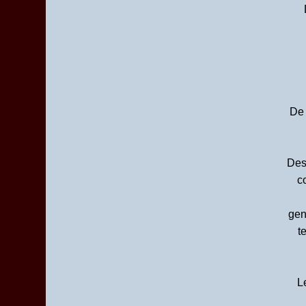
Mars
(7)
De 
Des 
c
gen
t
L