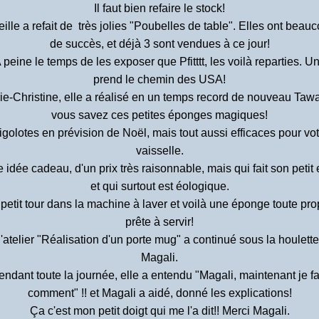
Il faut bien refaire le stock!
eille a refait de très jolies "Poubelles de table". Elles ont beau
de succès, et déjà 3 sont vendues à ce jour!
 peine le temps de les exposer que Pfitttt, les voilà reparties. U
prend le chemin des USA!
ie-Christine, elle a réalisé en un temps record de nouveau Tawa
vous savez ces petites éponges magiques!
igolotes en prévision de Noël, mais tout aussi efficaces pour vot
vaisselle.
 idée cadeau, d'un prix très raisonnable, mais qui fait son petit e
et qui surtout est éologique.
petit tour dans la machine à laver et voilà une éponge toute pro
prête à servir!
l'atelier "Réalisation d'un porte mug" a continué sous la houlett
Magali.
endant toute la journée, elle a entendu "Magali, maintenant je fa
comment" !! et Magali a aidé, donné les explications!
Ça c'est mon petit doigt qui me l'a dit!! Merci Magali.