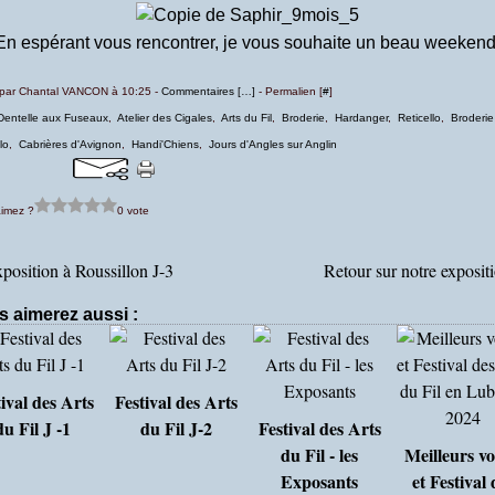
En espérant vous rencontrer, je vous souhaite un beau weekend
 par Chantal VANCON à 10:25 -
Commentaires [
…
]
- Permalien [
#
]
Dentelle aux Fuseaux
,
Atelier des Cigales
,
Arts du Fil
,
Broderie
,
Hardanger
,
Reticello
,
Broderie
lo
,
Cabrières d'Avignon
,
Handi'Chiens
,
Jours d'Angles sur Anglin
imez ?
0 vote
position à Roussillon J-3
Retour sur notre exposit
s aimerez aussi :
ival des Arts
Festival des Arts
du Fil J -1
du Fil J-2
Festival des Arts
du Fil - les
Meilleurs v
Exposants
et Festival 