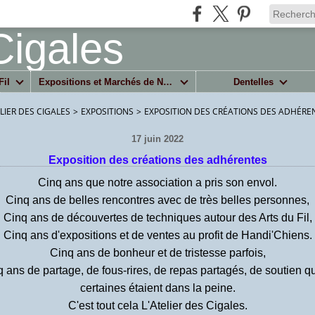
Fil
Expositions et Marchés de Noël
Dentelles
ELIER DES CIGALES
>
EXPOSITIONS
>
EXPOSITION DES CRÉATIONS DES ADHÉRE
17 juin 2022
Exposition des créations des adhérentes
Cinq ans que notre association a pris son envol.
Cinq ans de belles rencontres avec de très belles personnes,
Cinq ans de découvertes de techniques autour des Arts du Fil,
Cinq ans d'expositions et de ventes au profit de Handi'Chiens.
Cinq ans de bonheur et de tristesse parfois,
 ans de partage, de fous-rires, de repas partagés, de soutien 
certaines étaient dans la peine.
C'est tout cela L'Atelier des Cigales.