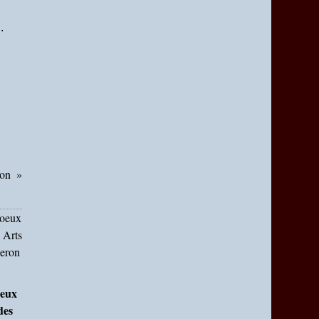
.
ion
oeux
des