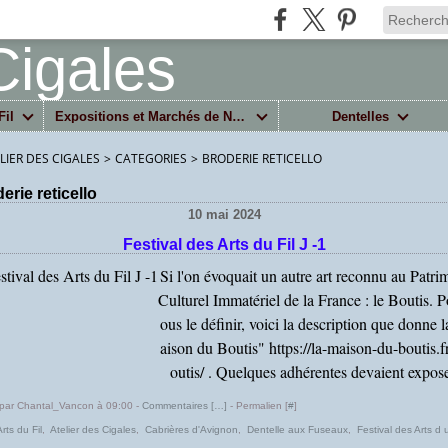
Fil
Expositions et Marchés de Noël
Dentelles
ELIER DES CIGALES
>
CATEGORIES
>
BRODERIE RETICELLO
erie reticello
10 mai 2024
Festival des Arts du Fil J -1
Si l'on évoquait un autre art reconnu au Patri
Culturel Immatériel de la France : le Boutis. 
ous le définir, voici la description que donne 
aison du Boutis" https://la-maison-du-boutis.fr
outis/ . Quelques adhérentes devaient expose
par Chantal_Vancon à 09:00 -
Commentaires [
…
]
- Permalien [
#
]
Arts du Fil
,
Atelier des Cigales
,
Cabrières d'Avignon
,
Dentelle aux Fuseaux
,
Festival des Arts d u