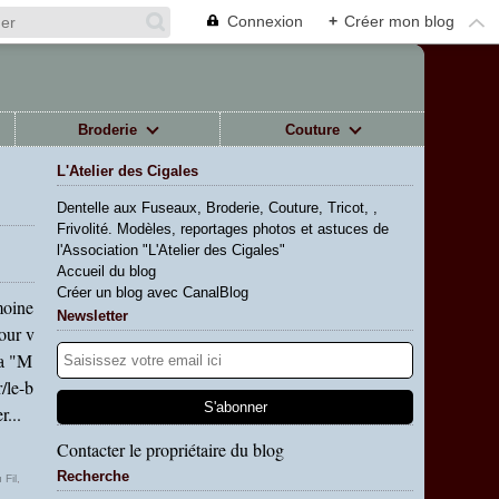
Connexion
+
Créer mon blog
Broderie
Couture
L'Atelier des Cigales
Dentelle aux Fuseaux, Broderie, Couture, Tricot, ,
Frivolité. Modèles, reportages photos et astuces de
l'Association "L'Atelier des Cigales"
Accueil du blog
Créer un blog avec CanalBlog
moine
Newsletter
Pour v
la "M
/le-b
r...
Contacter le propriétaire du blog
Recherche
 Fil
,