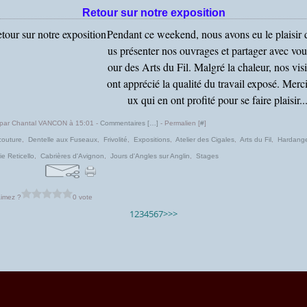
Retour sur notre exposition
Pendant ce weekend, nous avons eu le plaisir 
us présenter nos ouvrages et partager avec vou
our des Arts du Fil. Malgré la chaleur, nos visi
ont apprécié la qualité du travail exposé. Merci
ux qui en ont profité pour se faire plaisir..
 par Chantal VANCON à 15:01 -
Commentaires [
…
]
- Permalien [
#
]
couture
,
Dentelle aux Fuseaux
,
Frivolité
,
Expositions
,
Atelier des Cigales
,
Arts du Fil
,
Hardange
ie Reticello
,
Cabrières d'Avignon
,
Jours d'Angles sur Anglin
,
Stages
imez ?
0 vote
1
2
3
4
5
6
7
>
>>