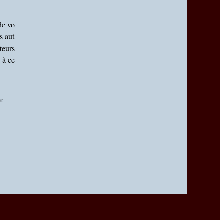
de vo
s aut
teurs
 à ce
.
r
,