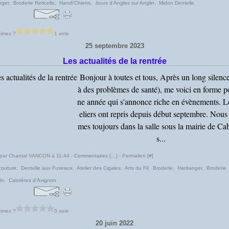
nger
,
Broderie Reticello
,
Handi'Chiens
,
Jours d'Angles sur Anglin
,
Midon Dentelle
imez ?
1 vote
25 septembre 2023
Les actualités de la rentrée
Bonjour à toutes et tous, Après un long silenc
à des problèmes de santé), me voici en forme p
ne année qui s'annonce riche en évènements. L
eliers ont repris depuis début septembre. Nou
mes toujours dans la salle sous la mairie de Cab
s...
 par Chantal VANCON à 11:44 -
Commentaires [
…
]
- Permalien [
#
]
couture
,
Dentelle aux Fuseaux
,
Atelier des Cigales
,
Arts du Fil
,
Broderie
,
Hardanger
,
Broderie
lo
,
Cabrières d'Avignon
imez ?
0 vote
20 juin 2022