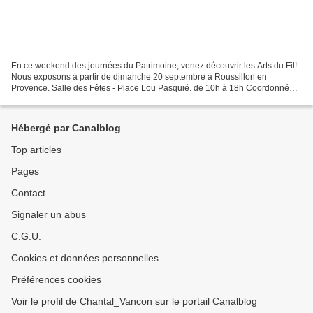
En ce weekend des journées du Patrimoine, venez découvrir les Arts du Fil!
Nous exposons à partir de dimanche 20 septembre à Roussillon en
Provence. Salle des Fêtes - Place Lou Pasquié. de 10h à 18h Coordonnées
GPS : 43°54’06’’ N 5°17’36’’ ou 43,901721,...
Hébergé par Canalblog
Top articles
Pages
Contact
Signaler un abus
C.G.U.
Cookies et données personnelles
Préférences cookies
Voir le profil de Chantal_Vancon sur le portail Canalblog