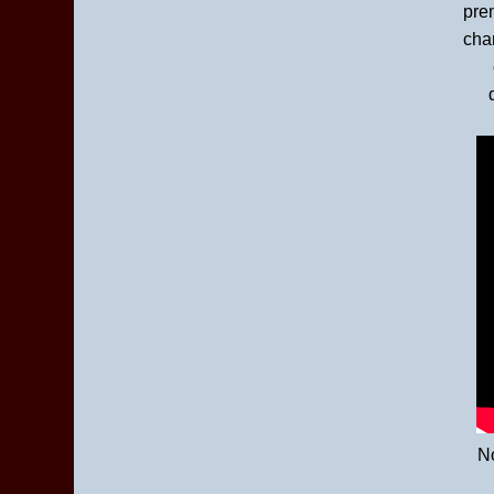
Mars
(7)
pre
cha
No