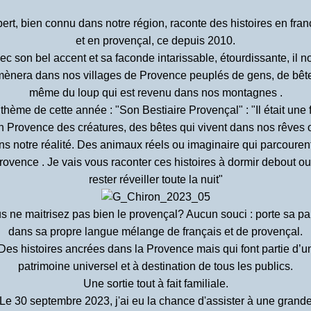
bert, bien connu dans notre région, raconte des histoires en fran
et en provençal, ce depuis 2010.
ec son bel accent et sa faconde intarissable, étourdissante, il n
ènera dans nos villages de Provence peuplés de gens, de bête
même du loup qui est revenu dans nos montagnes .
 thème de cette année :
"Son Bestiaire Provençal" : "Il était une 
n Provence des créatures, des bêtes qui vivent dans nos rêves 
ns notre réalité. Des animaux réels ou imaginaire qui parcourent
rovence . Je vais vous raconter ces histoires à dormir debout ou
rester réveiller toute la nuit"
s ne maitrisez pas bien le provençal? Aucun souci : porte sa pa
dans sa propre langue mélange de français et de provençal.
Des histoires ancrées dans la Provence mais qui font partie d’u
patrimoine universel et à destination de tous les publics.
Une sortie tout à fait familiale.
Le 30 septembre 2023, j'ai eu la chance d'assister à une grand