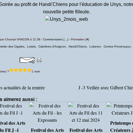
Soirée au profit de Handi'Chiens pour l'éducation de Unys, notr
nouvelle petite filleule.
 par Chantal VANCON à 11:38 -
Commentaires [
…
]
- Permalien [
#
]
Atelier des Cigales
,
Loisirs
,
Cabrières d'Avignon
,
Handi'Chiens
,
Luberon
,
Contes Provençaux
imez ?
1 vote
s actualités de la rentrée
J -3 Veillée avec Gilbert Chi
s aimerez aussi :
ival des Arts
Printemps 
du Fil J -1
Festival des Arts
Festival des Arts
Créateurs J