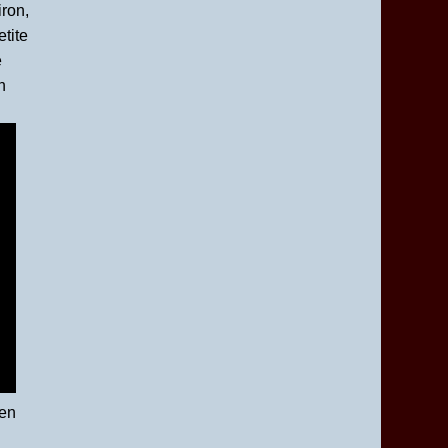
ron,
tite
e
n
 en