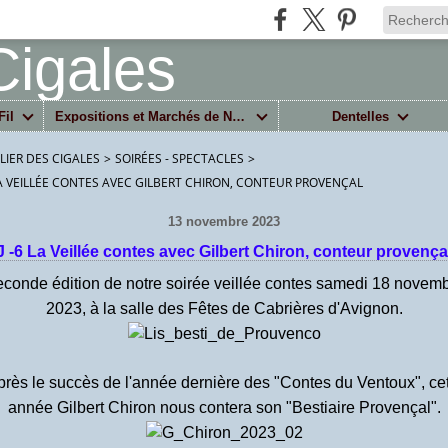
Fil
Expositions et Marchés de Noël
Dentelles
ELIER DES CIGALES
>
SOIRÉES - SPECTACLES
>
 LA VEILLÉE CONTES AVEC GILBERT CHIRON, CONTEUR PROVENÇAL
13 novembre 2023
J -6 La Veillée contes avec Gilbert Chiron, conteur provença
conde édition de notre soirée veillée contes samedi 18 novem
2023, à la salle des Fêtes de Cabrières d'Avignon.
rès le succès de l'année dernière des "Contes du Ventoux", ce
année Gilbert Chiron nous contera son "Bestiaire Provençal".