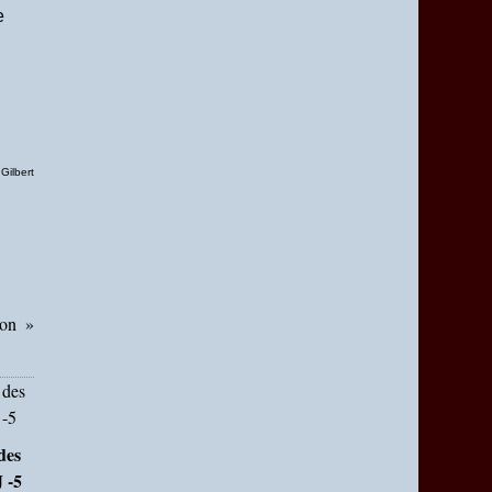
e
,
Gilbert
ron
des
 -5