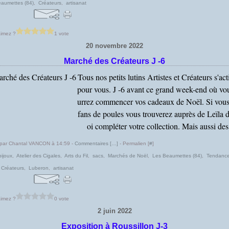
aumettes (84)
,
Créateurs
,
artisanat
imez ?
1 vote
20 novembre 2022
Marché des Créateurs J -6
Tous nos petits lutins Artistes et Créateurs s'act
pour vous. J -6 avant ce grand week-end où vo
urrez commencer vos cadeaux de Noël. Si vous
fans de poules vous trouverez auprès de Leïla 
oi compléter votre collection. Mais aussi des.
 par Chantal VANCON à 14:59 -
Commentaires [
…
]
- Permalien [
#
]
bijoux
,
Atelier des Cigales
,
Arts du Fil
,
sacs
,
Marchés de Noël
,
Les Beaumettes (84)
,
Tendanc
,
Créateurs
,
Luberon
,
artisanat
imez ?
0 vote
2 juin 2022
Exposition à Roussillon J-3