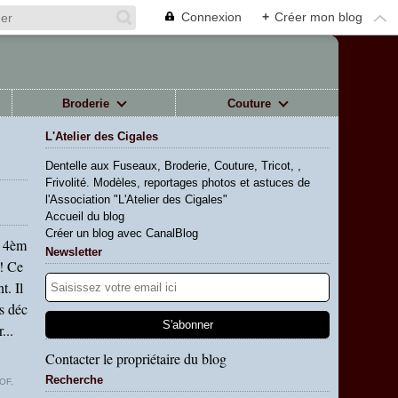
Connexion
+
Créer mon blog
Broderie
Couture
L'Atelier des Cigales
Dentelle aux Fuseaux, Broderie, Couture, Tricot, ,
Frivolité. Modèles, reportages photos et astuces de
l'Association "L'Atelier des Cigales"
Accueil du blog
Créer un blog avec CanalBlog
e 4èm
Newsletter
! Ce
t. Il
s déc
...
Contacter le propriétaire du blog
Recherche
OF
,