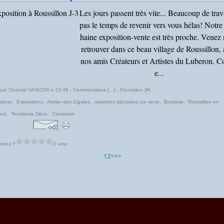
Les jours passent très vite... Beaucoup de trava
pas le temps de revenir vers vous hélas! Notre
haine exposition-vente est très proche. Venez
retrouver dans ce beau village de Roussillon,
nos amis Créateurs et Artistes du Luberon.
e...
 par Chantal VANCON à 15:48 -
Commentaires [
…
]
- Permalien [
#
]
bijoux
,
Expositions
,
Atelier des Cigales
,
assiettes décorées sur verre
,
Broderie
,
Roussillon en
nce
,
Tendance Déco
,
Créateurs
imez ?
0 vote
1
2
>
>>