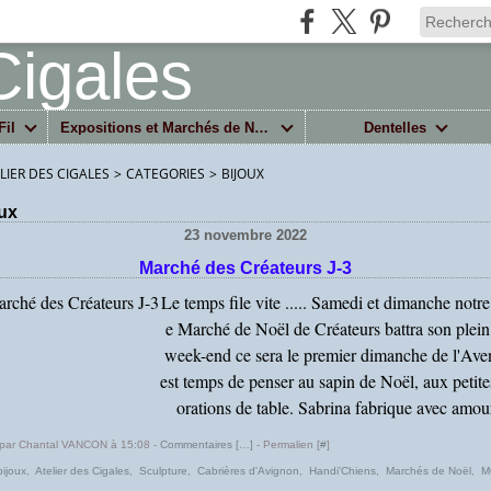
Fil
Expositions et Marchés de Noël
Dentelles
ELIER DES CIGALES
>
CATEGORIES
>
BIJOUX
oux
23 novembre 2022
Marché des Créateurs J-3
Le temps file vite ..... Samedi et dimanche notr
e Marché de Noël de Créateurs battra son plein
week-end ce sera le premier dimanche de l'Aven
est temps de penser au sapin de Noël, aux petite
orations de table. Sabrina fabrique avec amour
 par Chantal VANCON à 15:08 -
Commentaires [
…
]
- Permalien [
#
]
bijoux
,
Atelier des Cigales
,
Sculpture
,
Cabrières d'Avignon
,
Handi'Chiens
,
Marchés de Noël
,
M