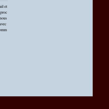
il et
 proc
 nous
 avec
 Comm