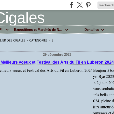
Fil
Expositions et Marchés de Noël
Dentelles
ELIER DES CIGALES
>
CATEGORIES
>
E
29 décembre 2023
Meilleurs voeux et Festival des Arts du Fil en Luberon 2024
Bonjour à to
ye, Bye 2023
s 2 jours 20
vous souhait
très belle an
024, pleine d
isirs autour 
ouvrages et d