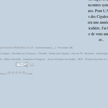
ncontres sym
ues. Pour L'A
r des Cigales
era une année
iculière. J'ai 
e de vous a
er...
 par Chantal VANCON à 14:18 -
Commentaires [
…
]
- Permalien [
#
]
Couviges
,
Dentelle aux Fuseaux
,
Frivolité
,
Atelier des Cigales
,
Arts du Fil
,
Broderie
,
Hardanger
lo
,
Midon Dentelle
,
Cabrières d'Avignon
,
Jours d'Angles sur Anglin
,
MOF
,
Festival des Arts d u 
imez ?
0 vote