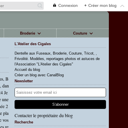
Connexion
+
Créer mon blog
Broderie
Couture
L'Atelier des Cigales
Dentelle aux Fuseaux, Broderie, Couture, Tricot, ,
Frivolité. Modèles, reportages photos et astuces de
l'Association "L'Atelier des Cigales"
Accueil du blog
Créer un blog avec CanalBlog
us, B
Newsletter
, dan
24 Je
e une
née 2
e pla
Contacter le propriétaire du blog
de vos
Recherche
es re