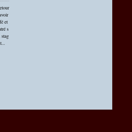
Retour
avoir
fé et
tré s
 stag
...