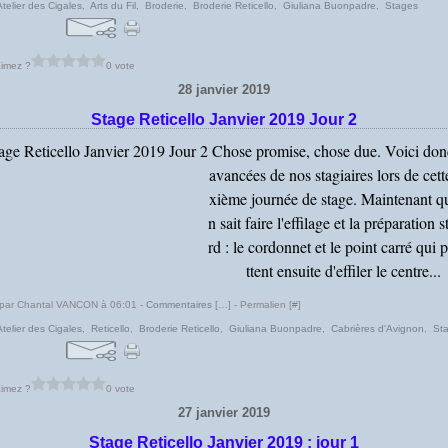
Atelier des Cigales
,
Arts du Fil
,
Broderie
,
Broderie Reticello
,
Giuliana Buonpadre
,
Stages
imez ?
0 vote
28 janvier 2019
Stage Reticello Janvier 2019 Jour 2
Chose promise, chose due. Voici don
avancées de nos stagiaires lors de cett
xième journée de stage. Maintenant qu
n sait faire l'effilage et la préparation 
rd : le cordonnet et le point carré qui
ttent ensuite d'effiler le centre...
 par Chantal VANCON à 06:01 -
Commentaires [
…
]
- Permalien [
#
]
Atelier des Cigales
,
Reticello
,
Broderie Reticello
,
Giuliana Buonpadre
,
Cabrières d'Avignon
,
St
imez ?
0 vote
27 janvier 2019
Stage Reticello Janvier 2019 : jour 1