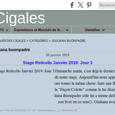
Fil
Expositions et Marchés de Noël
Dentelles
ELIER DES CIGALES
>
CATEGORIES
>
GIULIANA BUONPADRE
liana buonpadre
28 janvier 2019
Stage Reticello Janvier 2019: Jour 3
Dimanche matin, c'est déjà le dernier
de notre stage. Aujourd'hui nous app
ons toutes la même chose: faire une fl
la "Façon Colette" comme le lui disai
liana Buonpadre (elle lui a même déd
son livre en ce sens!). Giuliana avait
 par Chantal VANCON à 07:18 -
Commentaires [
…
]
- Permalien [
#
]