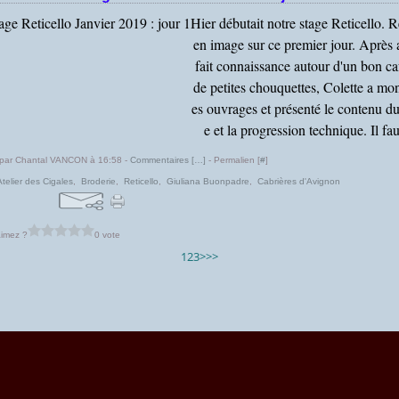
Hier débutait notre stage Reticello. 
en image sur ce premier jour. Après 
fait connaissance autour d'un bon ca
de petites chouquettes, Colette a mon
es ouvrages et présenté le contenu du
e et la progression technique. Il faut
 par Chantal VANCON à 16:58 -
Commentaires [
…
]
- Permalien [
#
]
Atelier des Cigales
,
Broderie
,
Reticello
,
Giuliana Buonpadre
,
Cabrières d'Avignon
imez ?
0 vote
1
2
3
>
>>